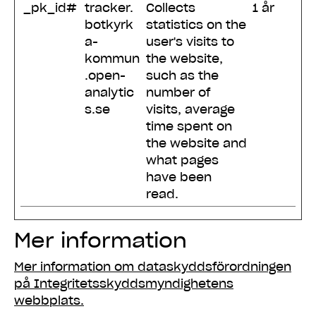
_pk_id#
tracker.
Collects
1 år
botkyrk
statistics on the
a-
user's visits to
kommun
the website,
.open-
such as the
analytic
number of
s.se
visits, average
time spent on
the website and
what pages
have been
read.
Mer information
Mer information om dataskyddsförordningen
på Integritetsskyddsmyndighetens
webbplats.