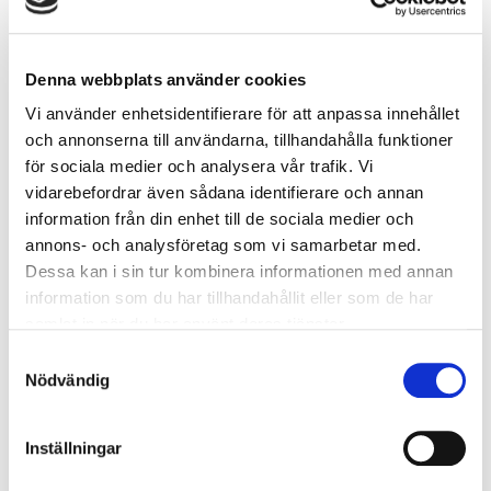
personuppgifter begränsas. Med begränsning
menas att uppgifterna markeras så att de i
framtiden endast får behandlas för vissa
Denna webbplats använder cookies
avgränsade syften. Rätten till begränsning
Vi använder enhetsidentifierare för att anpassa innehållet
gäller bland annat när den registrerade anser
och annonserna till användarna, tillhandahålla funktioner
att uppgifterna är felaktiga och har begärt
för sociala medier och analysera vår trafik. Vi
rättelse. I sådana fall kan den registrerade
vidarebefordrar även sådana identifierare och annan
även begära att behandlingen av uppgifterna
information från din enhet till de sociala medier och
begränsas under tiden uppgifternas
annons- och analysföretag som vi samarbetar med.
korrekthet utreds.
Dessa kan i sin tur kombinera informationen med annan
Du som registrerad har rätt att invända mot
information som du har tillhandahållit eller som de har
den personuppgiftsansvarigas behandling av
samlat in när du har använt deras tjänster.
dina personuppgifter. Den registrerade har till
Samtyckesval
exempel alltid rätt att invända mot att hens
Nödvändig
personuppgifter används för direkt
marknadsföring.
Du som registrerad har rätt till dataportabilitet
Inställningar
vilket innebär att du har rätt till att få ut och