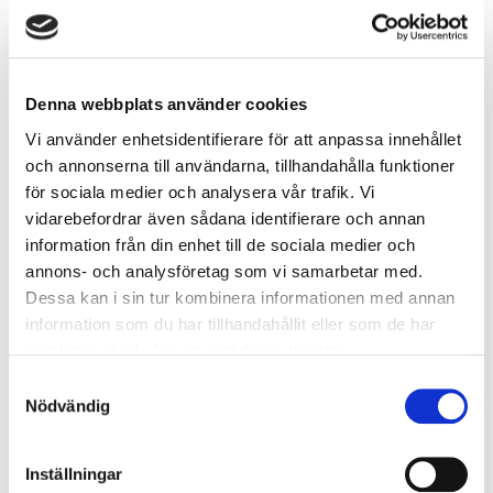
här.
Regional utvecklingsplan
Det utmärkta läget är en viktig del i Södra
Denna webbplats använder cookies
Portens attraktionskraft. Detta förstärks
ytterligare i Stockholmsregionens
Vi använder enhetsidentifierare för att anpassa innehållet
övergripande utvecklingsplan RUFS (Regional
och annonserna till användarna, tillhandahålla funktioner
Utvecklingsplan för Stockholmsregionen. RUFS
för sociala medier och analysera vår trafik. Vi
beskriver den förväntade utvecklingen i
vidarebefordrar även sådana identifierare och annan
Stockholmsregionen fram till år 2050.
information från din enhet till de sociala medier och
Regionen beräknas växa med en kvarts miljon
annons- och analysföretag som vi samarbetar med.
människor det närmaste decenniet, och den
Dessa kan i sin tur kombinera informationen med annan
här tillväxten ställer allt större krav på såväl
information som du har tillhandahållit eller som de har
nya bostäder som arbetsplatser.
samlat in när du har använt deras tjänster.
En konsekvens av tillväxten i
Samtyckesval
Stockholmsregionen är också behovet en
Nödvändig
flerkärnig struktur, det vill säga att det finns
flera stadskärnor i regionen som erbjuder
Inställningar
attraktiva mötesplatser för handel och